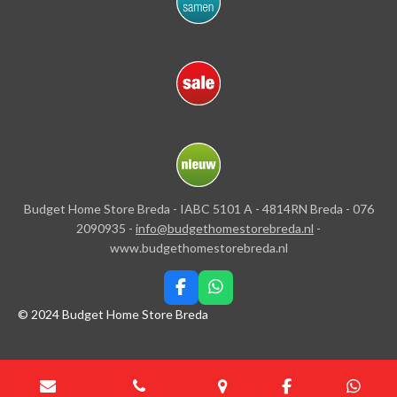
Budget Home Store Breda - IABC 5101 A - 4814RN Breda - 076
2090935 -
info@budgethomestorebreda.nl
-
www.budgethomestorebreda.nl
F
W
a
h
© 2024 Budget Home Store Breda
c
a
e
t
b
s
o
A
o
p