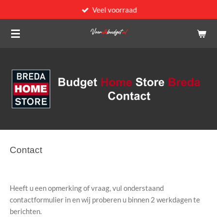
Veel voorraad
Ga
direct
naar
de
hoofdinhoud
Contact
Heeft u een opmerking of vraag, vul onderstaand
contactformulier in en wij proberen u binnen 2 werkdagen te
berichten.