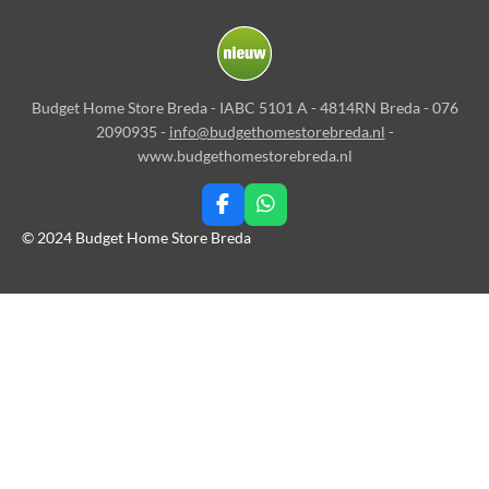
Budget Home Store Breda - IABC 5101 A - 4814RN Breda - 076
2090935 -
info@budgethomestorebreda.nl
-
www.budgethomestorebreda.nl
F
W
a
h
© 2024 Budget Home Store Breda
c
a
e
t
b
s
o
A
o
p
k
p