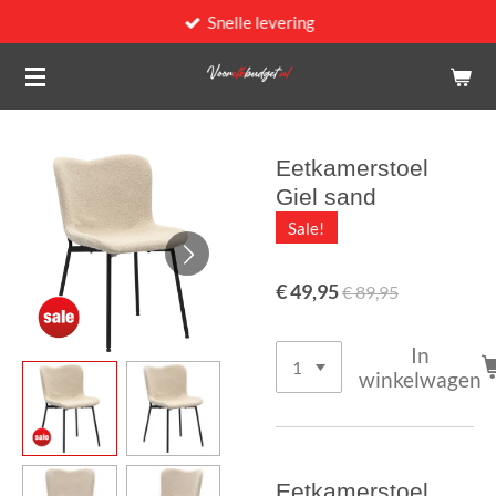
Snelle levering
Ga
direct
naar
de
hoofdinhoud
Eetkamerstoel
Giel sand
Sale!
€ 49,95
€ 89,95
In
winkelwagen
Eetkamerstoel