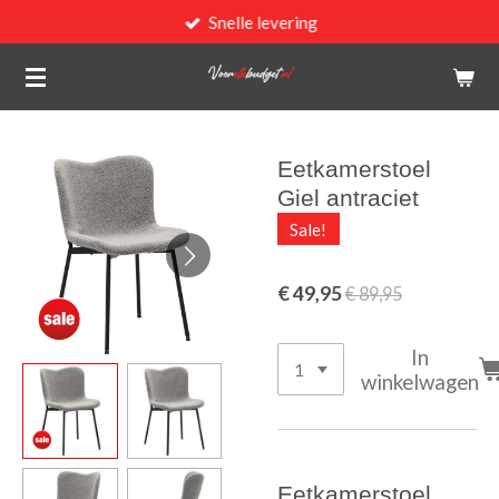
Snelle levering
Ga
direct
naar
de
hoofdinhoud
Eetkamerstoel
Giel antraciet
Sale!
€ 49,95
€ 89,95
In
winkelwagen
Eetkamerstoel