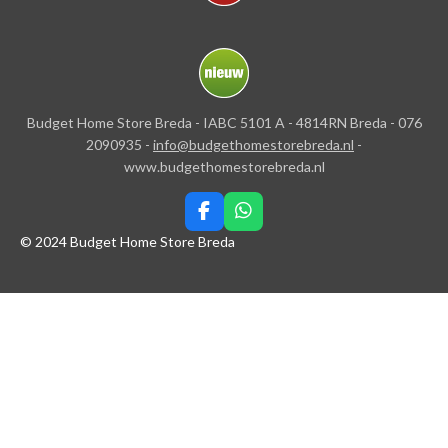
Budget Home Store Breda - IABC 5101 A - 4814RN Breda - 076
2090935 -
info@budgethomestorebreda.nl
-
www.budgethomestorebreda.nl
F
W
a
h
© 2024 Budget Home Store Breda
c
a
e
t
b
s
o
A
o
p
k
p