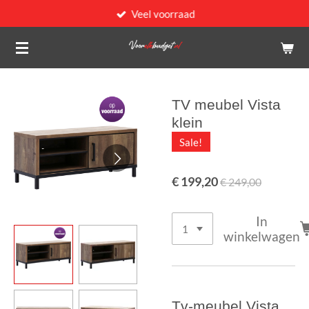
Veel voorraad
Ga
direct
naar
de
hoofdinhoud
TV meubel Vista
klein
Sale!
€ 199,20
€ 249,00
In
winkelwagen
Tv-meubel Vista