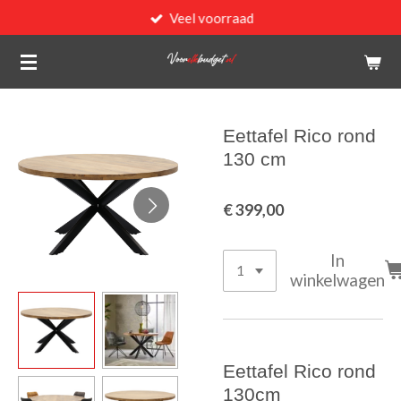
Veel voorraad
Ga
direct
naar
de
hoofdinhoud
Eettafel Rico rond
130 cm
€ 399,00
In
winkelwagen
Eettafel Rico rond
130cm