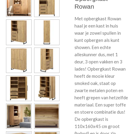
Rowan
Met opbergkast Rowan
haal je een kast in huis
waar je zowel spullen in
kunt opbergen als kunt
showen. Een echte
alleskunner dus, met 1
deur, 3 open vakken en 3
lades! Opbergkast Rowan
heeft de mooie kleur
smoked oak, staat op
zwarte metalen poten en
heeft grepen van hetzelfde
materiaal. Een super toffe
en stoere combinatie dus!
De opbergkast is
110x160x45 cm groot
(bxhxd) en is door z'n