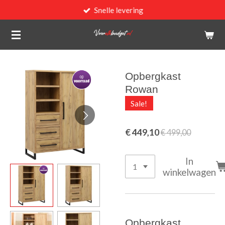
Snelle levering
Ga
direct
naar
de
hoofdinhoud
Opbergkast
Rowan
Sale!
€ 449,10
€ 499,00
In
winkelwagen
Opbergkast