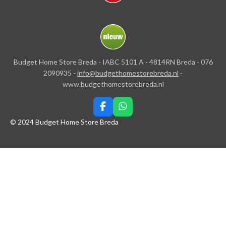
Budget Home Store Breda - IABC 5101 A - 4814RN Breda - 076
2090935 -
info@budgethomestorebreda.nl
-
www.budgethomestorebreda.nl
F
W
a
h
© 2024 Budget Home Store Breda
c
a
e
t
b
s
o
A
o
p
k
p