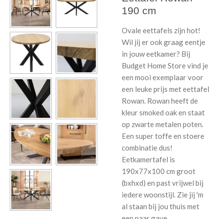
190 cm
Ovale eettafels zijn hot!
Wil jij er ook graag eentje
in jouw eetkamer? Bij
Budget Home Store vind je
een mooi exemplaar voor
een leuke prijs met eettafel
Rowan. Rowan heeft de
kleur smoked oak en staat
op zwarte metalen poten.
Een super toffe en stoere
combinatie dus!
Eetkamertafel is
190x77x100 cm groot
(bxhxd) en past vrijwel bij
iedere woonstijl. Zie jij 'm
al staan bij jou thuis met
een paar gave