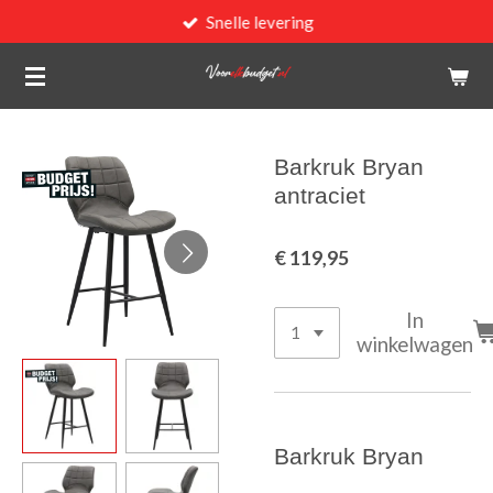
Snelle levering
Ga
direct
naar
de
hoofdinhoud
Barkruk Bryan
antraciet
€ 119,95
In
winkelwagen
Barkruk Bryan