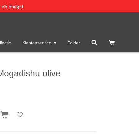
 elk Budget
lectie
Klantenservice
Folder
Mogadishu olive
n