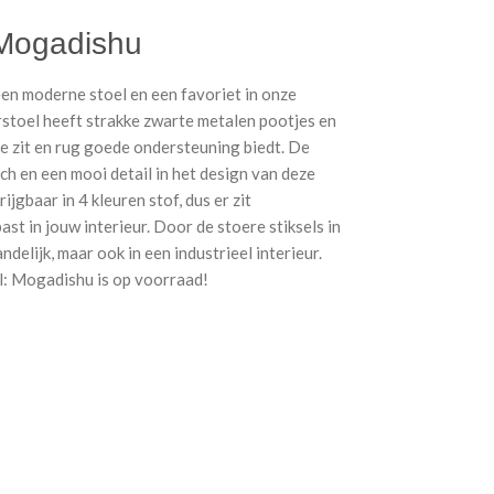
 Mogadishu
en moderne stoel en een favoriet in onze
rstoel heeft strakke zwarte metalen pootjes en
de zit en rug goede ondersteuning biedt. De
ch en een mooi detail in het design van deze
ijgbaar in 4 kleuren stof, dus er zit
past in jouw interieur. Door de stoere stiksels in
ndelijk, maar ook in een industrieel interieur.
ll: Mogadishu is op voorraad!