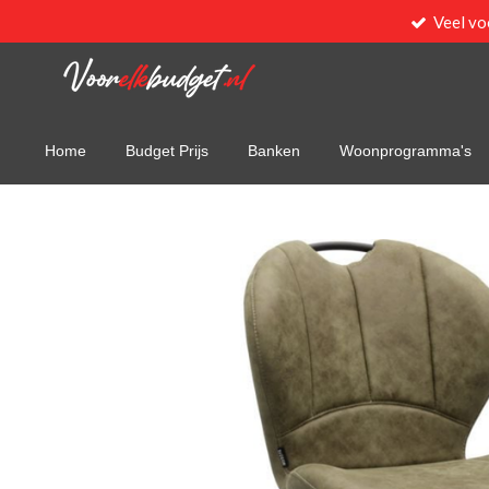
Veel vo
Ga
direct
naar
de
hoofdinhoud
Home
Budget Prijs
Banken
Woonprogramma's