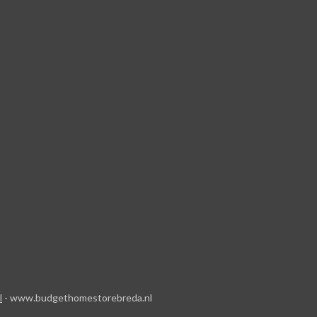
l
- www.budgethomestorebreda.nl