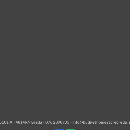
5101 A - 4814RN Breda - 076 2090935 -
info@budgethomestorebreda.n