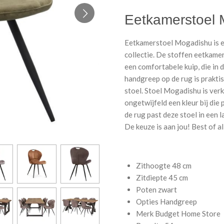
Eetkamerstoel
Eetkamerstoel Mogadishu is e
collectie. De stoffen eetkame
een comfortabele kuip, die in 
handgreep op de rug is praktis
stoel. Stoel Mogadishu is verkr
ongetwijfeld een kleur bij die 
de rug past deze stoel in een la
De keuze is aan jou! Best of a
Zithoogte
48 cm
Zitdiepte
45 cm
Poten
zwart
Opties
Handgreep
Merk
Budget Home Store