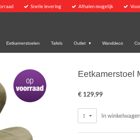
orraad
Snelle levering
Afhalen mogelijk
Voor
Eetkamerstoelen
Tafels
Outlet
Wanddeco
Col
Eetkamerstoel 
€ 129,99
In winkelwage