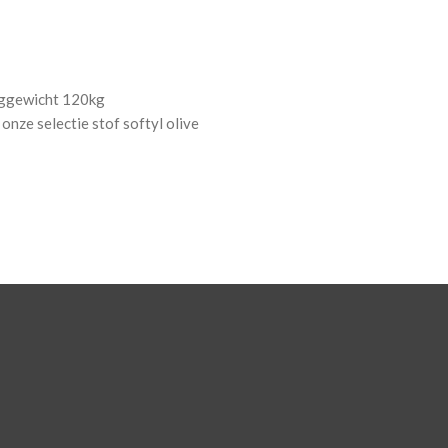
ggewicht 120kg
onze selectie stof softyl olive