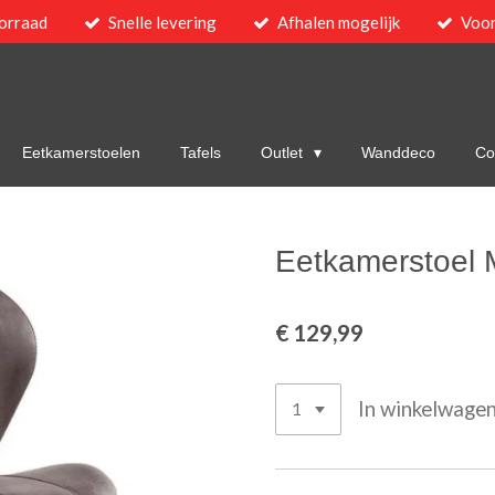
orraad
Snelle levering
Afhalen mogelijk
Voor
Eetkamerstoelen
Tafels
Outlet
Wanddeco
Col
Eetkamerstoel 
€ 129,99
In winkelwage