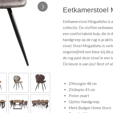
Eetkamerstoel
Eetkamerstoel Mogadishu is e
collectie. De stoffen eetkame
een comfortabele kuip, die in 
handgreep op de rug is praktis
stoel. Stoel Mogadishu is verkr
ongetwijfeld een kleur bij die 
de rug past deze stoel in een la
De keuze is aan jou! Best of a
Zithoogte
48 cm
Zitdiepte
45 cm
Poten
zwart
Opties
Handgreep
Merk
Budget Home Store