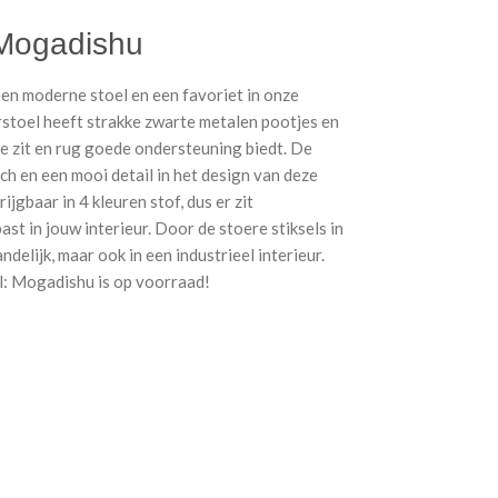
 Mogadishu
en moderne stoel en een favoriet in onze
rstoel heeft strakke zwarte metalen pootjes en
de zit en rug goede ondersteuning biedt. De
ch en een mooi detail in het design van deze
ijgbaar in 4 kleuren stof, dus er zit
past in jouw interieur. Door de stoere stiksels in
ndelijk, maar ook in een industrieel interieur.
ll: Mogadishu is op voorraad!