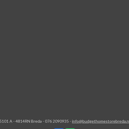
5101 A - 4814RN Breda - 076 2090935 -
info@budgethomestorebreda.n