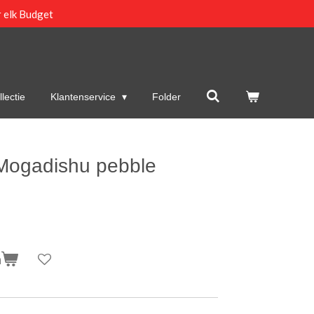
 elk Budget
lectie
Klantenservice
Folder
Mogadishu pebble
n