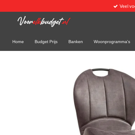
Veel vo
Ga
direct
naar
de
hoofdinhoud
Home
Budget Prijs
Banken
Woonprogramma's