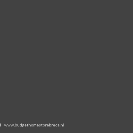
l
- www.budgethomestorebreda.nl