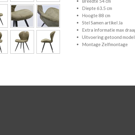
Breedte
54 cm
Diepte
63.5 cm
Hoogte
88 cm
Stel Samen artikel
Ja
Extra informatie
max draa
Uitvoering getoond model
Montage
Zelfmontage