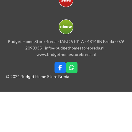
Budget Home Store Breda - IABC 5101 A - 4814RN Breda - 076
2090935 -
info@budgethomestorebreda.nl
-
www.budgethomestorebreda.nl
F
W
a
h
© 2024 Budget Home Store Breda
c
a
e
t
b
s
o
A
o
p
k
p