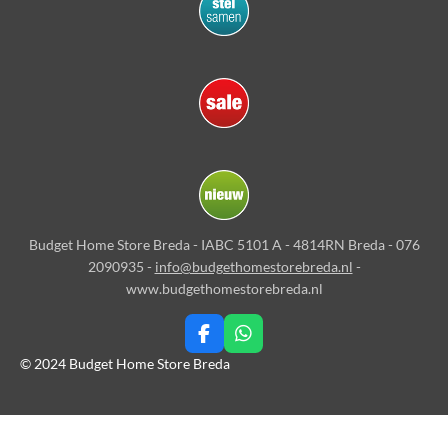
Budget Home Store Breda - IABC 5101 A - 4814RN Breda - 076
2090935 -
info@budgethomestorebreda.nl
-
www.budgethomestorebreda.nl
F
W
a
h
© 2024 Budget Home Store Breda
c
a
e
t
b
s
o
A