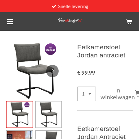
Snelle levering
Ga
direct
naar
de
hoofdinhoud
Eetkamerstoel
Jordan antraciet
€ 99,99
In
winkelwagen
Eetkamerstoel
Jordan Antraciet