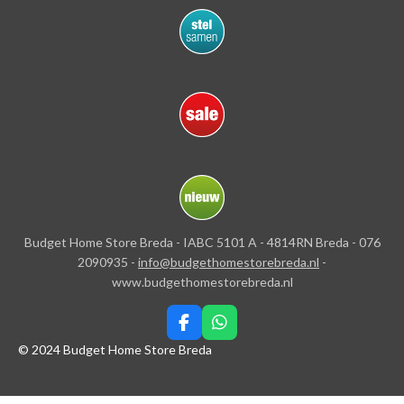
Budget Home Store Breda - IABC 5101 A - 4814RN Breda - 076
2090935 -
info@budgethomestorebreda.nl
-
www.budgethomestorebreda.nl
F
W
a
h
© 2024 Budget Home Store Breda
c
a
e
t
b
s