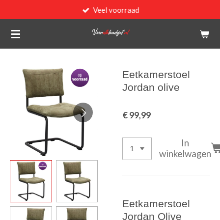
Veel voorraad
Ga
direct
naar
de
hoofdinhoud
Eetkamerstoel
Jordan olive
€ 99,99
In
winkelwagen
Eetkamerstoel
Jordan Olive