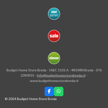
Budget Home Store Breda - IABC 5101 A - 4814RN Breda - 076
2090935 -
info@budgethomestorebreda.nl
-
www.budgethomestorebreda.nl
F
W
a
h
© 2024 Budget Home Store Breda
c
a
e
t