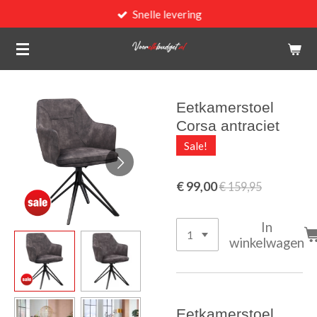
Snelle levering
Ga
direct
naar
de
hoofdinhoud
Eetkamerstoel
Corsa antraciet
Sale!
€ 99,00
€ 159,95
In
winkelwagen
Eetkamerstoel