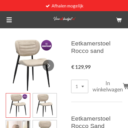
Afhalen mogelijk
Ga
direct
naar
de
hoofdinhoud
Eetkamerstoel
Rocco sand
€ 129,99
In
winkelwagen
Eetkamerstoel
Rocco Sand