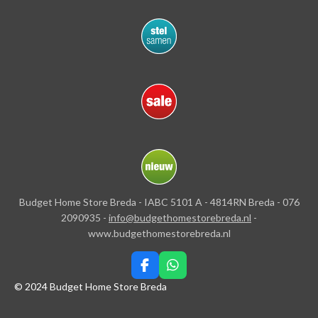
Budget Home Store Breda - IABC 5101 A - 4814RN Breda - 076
2090935 -
info@budgethomestorebreda.nl
-
www.budgethomestorebreda.nl
F
W
a
h
© 2024 Budget Home Store Breda
c
a
e
t