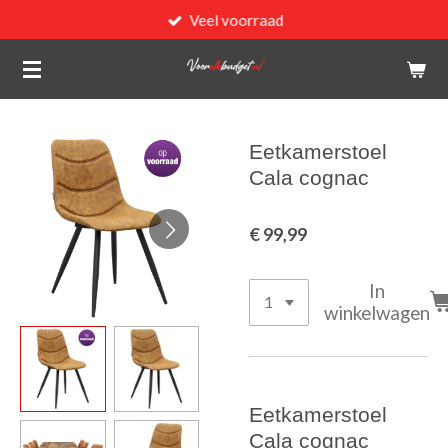
Veel voorraad
Ga
direct
naar
de
hoofdinhoud
Eetkamerstoel
Cala cognac
€ 99,99
In
winkelwagen
Eetkamerstoel
Cala cognac