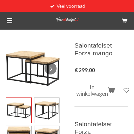
Veel voorraad
Ga
direct
naar
de
hoofdinhoud
Salontafelset
Forza mango
€ 299,00
In
winkelwagen
Salontafelset
Forza