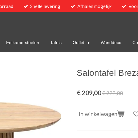
orraad
Snelle levering
Afhalen mogelijk
Voor
Eetkamerstoelen
Tafels
Outlet
Wanddeco
Col
Salontafel Brez
€ 209,00
€ 299,00
In winkelwagen