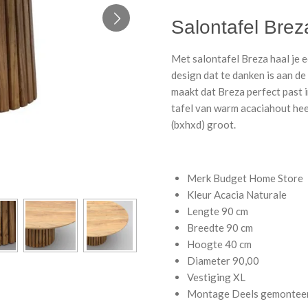
Salontafel Brez
Met salontafel Breza haal je 
design dat te danken is aan de
maakt dat Breza perfect past i
tafel van warm acaciahout he
(bxhxd) groot.
Merk
Budget Home Store
Kleur
Acacia Naturale
Lengte
90 cm
Breedte
90 cm
Hoogte
40 cm
Diameter
90,00
Vestiging
XL
Montage
Deels gemontee