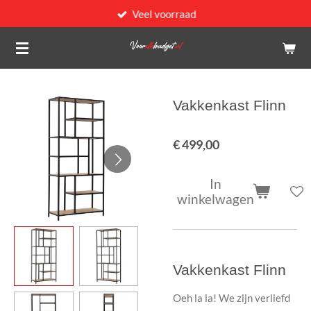
Veel voorraad
Ga
direct
naar
de
hoofdinhoud
Vakkenkast Flinn
€ 499,00
In
winkelwagen
Vakkenkast Flinn
Oeh la la! We zijn verliefd