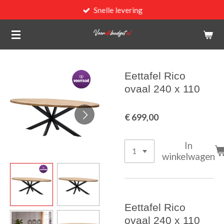
Snelle levering
Ga
direct
naar
de
hoofdinhoud
Eettafel Rico
ovaal 240 x 110
€ 699,00
In
winkelwagen
Eettafel Rico
ovaal 240 x 110