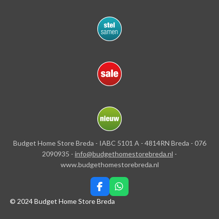
Budget Home Store Breda - IABC 5101 A - 4814RN Breda - 076
2090935 -
info@budgethomestorebreda.nl
-
www.budgethomestorebreda.nl
F
W
a
h
© 2024 Budget Home Store Breda
c
a
e
t