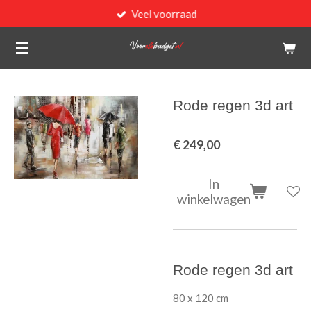
Veel voorraad
Ga
direct
naar
de
hoofdinhoud
Rode regen 3d art
€ 249,00
In
winkelwagen
Rode regen 3d art
80 x 120 cm