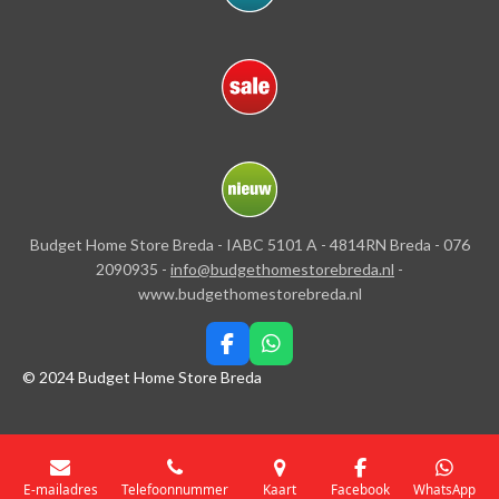
Budget Home Store Breda - IABC 5101 A - 4814RN Breda - 076
2090935 -
info@budgethomestorebreda.nl
-
www.budgethomestorebreda.nl
F
W
a
h
© 2024 Budget Home Store Breda
c
a
e
t
b
s
o
A
o
p
E-mailadres
Telefoonnummer
Kaart
Facebook
WhatsApp
k
p