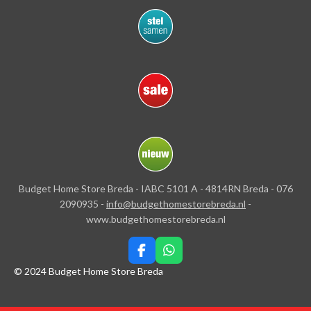
Budget Home Store Breda - IABC 5101 A - 4814RN Breda - 076
2090935 -
info@budgethomestorebreda.nl
-
www.budgethomestorebreda.nl
F
W
a
h
© 2024 Budget Home Store Breda
c
a
e
t
b
s