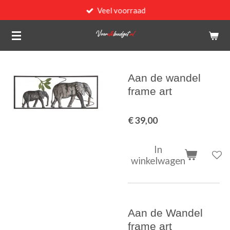
Veel voorraad
Ga
direct
naar
de
hoofdinhoud
Aan de wandel
frame art
€ 39,00
In
winkelwagen
Aan de Wandel
frame art