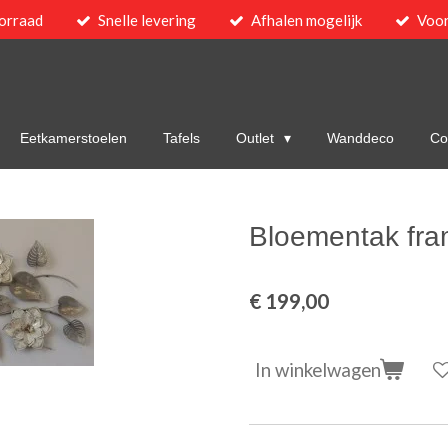
orraad
Snelle levering
Afhalen mogelijk
Voor
Eetkamerstoelen
Tafels
Outlet
Wanddeco
Col
Bloementak fra
€ 199,00
In winkelwagen