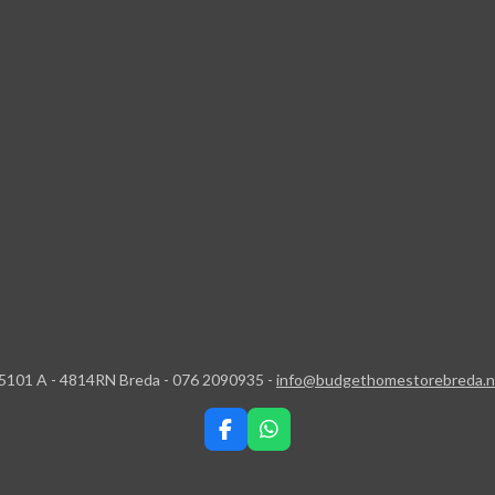
5101 A - 4814RN Breda - 076 2090935 -
info@budgethomestorebreda.n
F
W
a
h
c
a