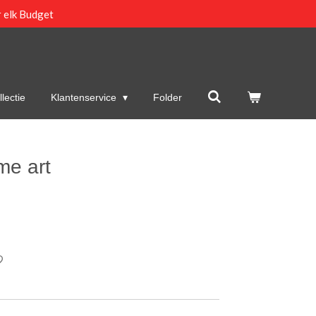
 elk Budget
lectie
Klantenservice
Folder
me art