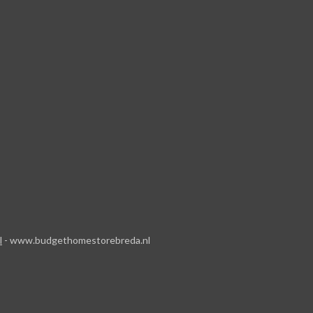
l
- www.budgethomestorebreda.nl