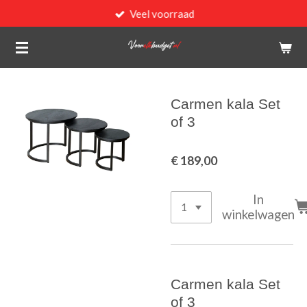
Veel voorraad
Ga
direct
naar
de
hoofdinhoud
Carmen kala Set
of 3
€ 189,00
In
winkelwagen
Carmen kala Set
of 3