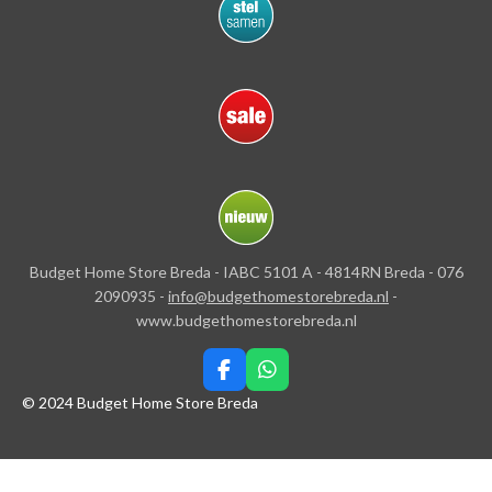
Budget Home Store Breda - IABC 5101 A - 4814RN Breda - 076
2090935 -
info@budgethomestorebreda.nl
-
www.budgethomestorebreda.nl
F
W
a
h
© 2024 Budget Home Store Breda
c
a
e
t
b
s
o
A