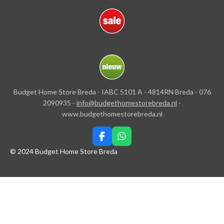
Budget Home Store Breda - IABC 5101 A - 4814RN Breda - 076
2090935 -
info@budgethomestorebreda.nl
-
www.budgethomestorebreda.nl
F
W
a
h
© 2024 Budget Home Store Breda
c
a
e
t
b
s
o
A
o
p
k
p