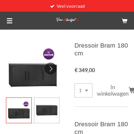
Veel voorraad
Ga
direct
naar
de
hoofdinhoud
Dressoir Bram 180
cm
€ 349,00
In
winkelwagen
Dressoir Bram 180
cm