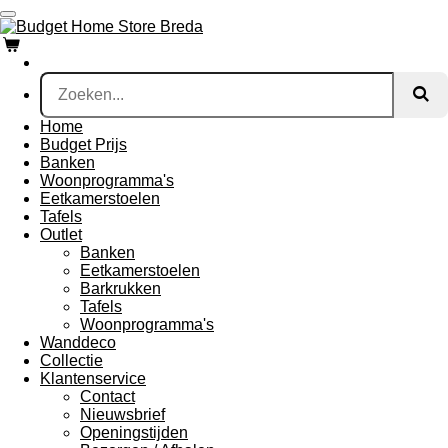
Ga
direct
naar
de
hoofdinhoud
Home
Budget Prijs
Banken
Woonprogramma's
Eetkamerstoelen
Tafels
Outlet
Banken
Eetkamerstoelen
Barkrukken
Tafels
Woonprogramma's
Wanddeco
Collectie
Klantenservice
Contact
Nieuwsbrief
Openingstijden