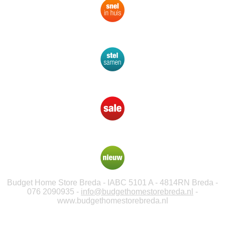
Budget Home Store Breda - IABC 5101 A - 4814RN Breda -
076 2090935 -
info@budgethomestorebreda.nl
-
www.budgethomestorebreda.nl