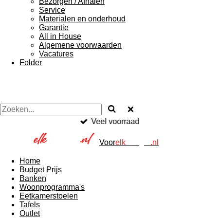
Bezorgen / Afhalen
Service
Materialen en onderhoud
Garantie
All in House
Algemene voorwaarden
Vacatures
Folder
Veel voorraad
Voor
elk
Budget
.nl
Home
Budget Prijs
Banken
Woonprogramma's
Eetkamerstoelen
Tafels
Outlet