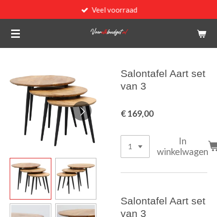
Veel voorraad
Ga
direct
naar
de
hoofdinhoud
Salontafel Aart set
van 3
€ 169,00
In
winkelwagen
Salontafel Aart set
van 3