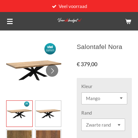
Veel voorraad
Ga
direct
naar
de
hoofdinhoud
Salontafel Nora
€ 379,00
Kleur
Rand