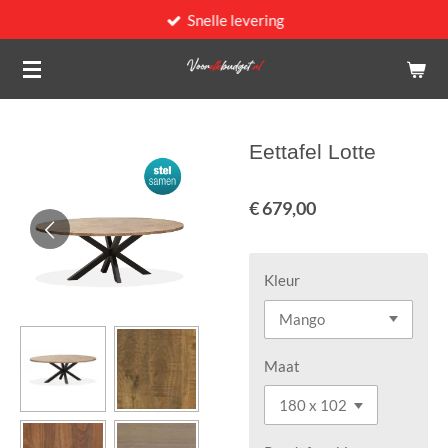
Snelle levering
Ga
direct
naar
de
hoofdinhoud
Eettafel Lotte
€ 679,00
Kleur
Maat