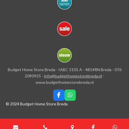
Budget Home Store Breda - IABC 5101 A - 4814RN Breda - 076
2090935 -
info@budgethomestorebreda.nl
-
www.budgethomestorebreda.nl
F
W
a
h
© 2024 Budget Home Store Breda
c
a
e
t
b
s
o
A
o
p