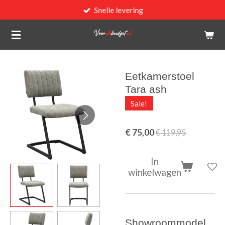
Snelle levering
Ga
direct
naar
de
hoofdinhoud
Eetkamerstoel
Tara ash
Sale!
€ 75,00
€ 119,95
In
winkelwagen
Showroommodel