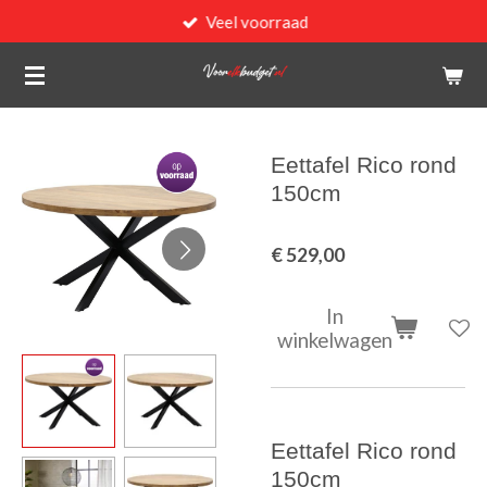
Veel voorraad
Ga
direct
naar
de
hoofdinhoud
Eettafel Rico rond
150cm
€ 529,00
In
winkelwagen
Eettafel Rico rond
150cm