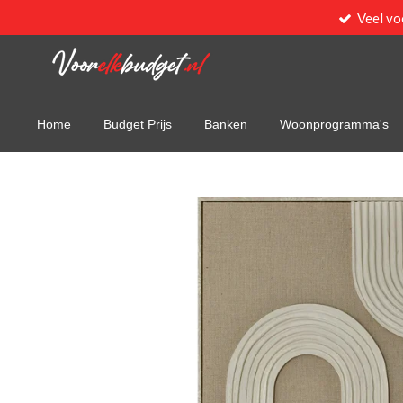
Veel vo
Ga
direct
naar
de
hoofdinhoud
Home
Budget Prijs
Banken
Woonprogramma's