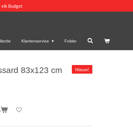
 elk Budget
lectie
Klantenservice
Folder
ssard 83x123 cm
Nieuw!
n