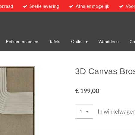
orraad
Snelle levering
Afhalen mogelijk
Voor
Eetkamerstoelen
Tafels
Outlet
Wanddeco
Col
3D Canvas Bro
€ 199,00
In winkelwage