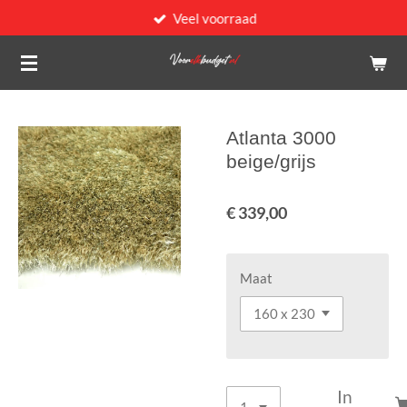
Veel voorraad
Ga
direct
naar
de
hoofdinhoud
Atlanta 3000
beige/grijs
€ 339,00
Maat
In