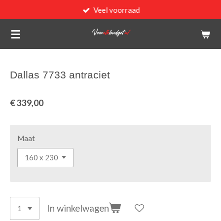
Veel voorraad
Ga
direct
naar
de
hoofdinhoud
Dallas 7733 antraciet
€ 339,00
Maat
In winkelwagen