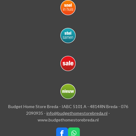
Budget Home Store Breda - IABC 5101 A - 4814RN Breda - 076
2090935 -
info@budgethomestorebreda.nl
-
www.budgethomestorebreda.nl
F
W