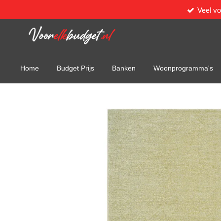
Veel v
Ga
direct
naar
de
hoofdinhoud
Home
Budget Prijs
Banken
Woonprogramma's