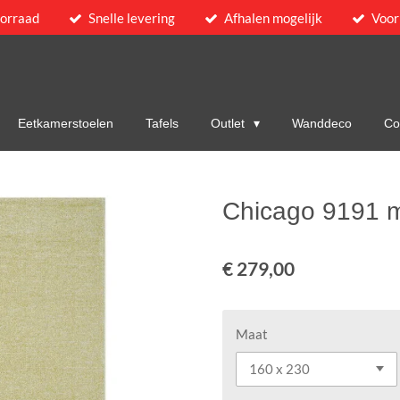
oorraad
Snelle levering
Afhalen mogelijk
Voor
Eetkamerstoelen
Tafels
Outlet
Wanddeco
Col
Chicago 9191 
€ 279,00
Maat