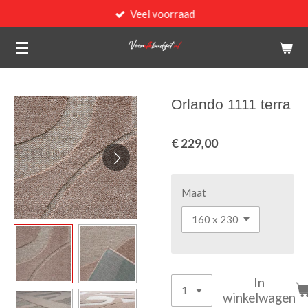
Veel voorraad
Ga
direct
naar
de
hoofdinhoud
Orlando 1111 terra
€ 229,00
Maat
In
winkelwagen