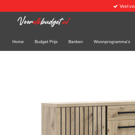
Veel vo
Ga
direct
naar
de
hoofdinhoud
Home
Budget Prijs
Banken
Woonprogramma's