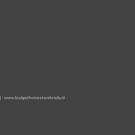
l
- www.budgethomestorebreda.nl