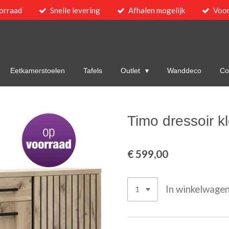
orraad
Snelle levering
Afhalen mogelijk
Voor
Eetkamerstoelen
Tafels
Outlet
Wanddeco
Col
Timo dressoir kl
€ 599,00
In winkelwage