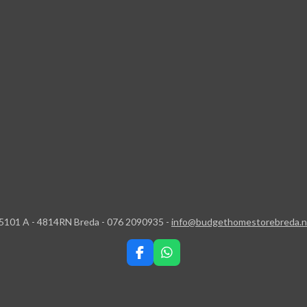
5101 A - 4814RN Breda - 076 2090935 -
info@budgethomestorebreda.n
F
W
a
h
c
a
e
t