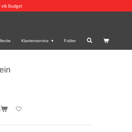
 elk Budget
lectie
Klantenservice
Folder
ein
n