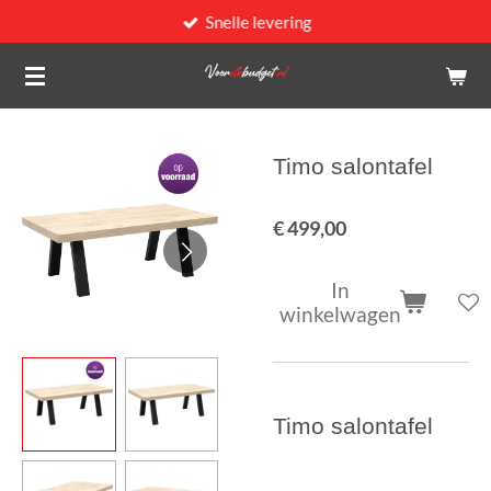
Snelle levering
Ga
direct
naar
de
hoofdinhoud
Timo salontafel
€ 499,00
In
winkelwagen
Timo salontafel