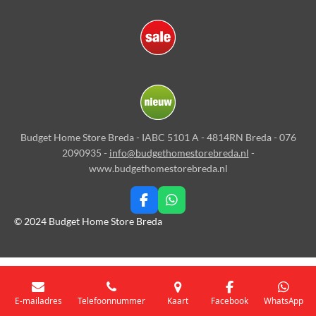
Budget Home Store Breda - IABC 5101 A - 4814RN Breda - 076
2090935 -
info@budgethomestorebreda.nl
-
www.budgethomestorebreda.nl
F
W
a
h
© 2024 Budget Home Store Breda
c
a
e
t
b
s
o
A
o
p
k
p
E-mailadres
Telefoonnummer
Kaart
Facebook
WhatsApp