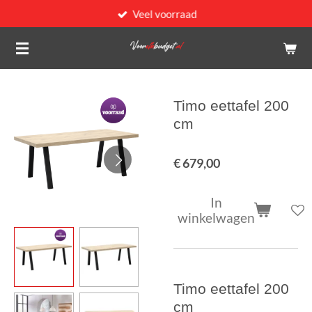
Veel voorraad
Ga
direct
naar
de
hoofdinhoud
Timo eettafel 200
cm
€ 679,00
In
winkelwagen
Timo eettafel 200
cm