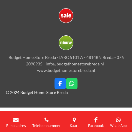
Budget Home Store Breda - IABC 5101 A - 4814RN Breda - 076
2090935 -
info@budgethomestorebreda.nl
-
www.budgethomestorebreda.nl
F
W
a
h
© 2024 Budget Home Store Breda
c
a
e
t
b
s
o
A
o
p
k
p
E-mailadres
Telefoonnummer
Kaart
Facebook
WhatsApp