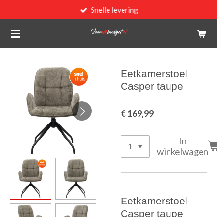
Snelle levering
Ga
direct
naar
de
hoofdinhoud
Eetkamerstoel
Casper taupe
€ 169,99
In
winkelwagen
Eetkamerstoel
Casper taupe