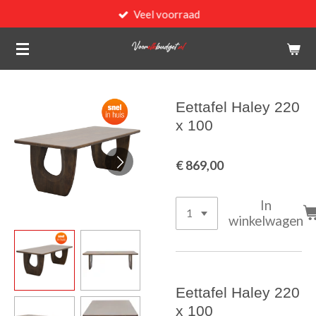
Veel voorraad
Ga
direct
naar
de
hoofdinhoud
Eettafel Haley 220
x 100
€ 869,00
In
winkelwagen
Eettafel Haley 220
x 100