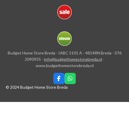
Budget Home Store Breda - IABC 5101 A - 4814RN Breda - 076
2090935 -
info@budgethomestorebreda.nl
-
www.budgethomestorebreda.nl
F
W
a
h
© 2024 Budget Home Store Breda
c
a
e
t
b
s
o
A
o
p
k
p