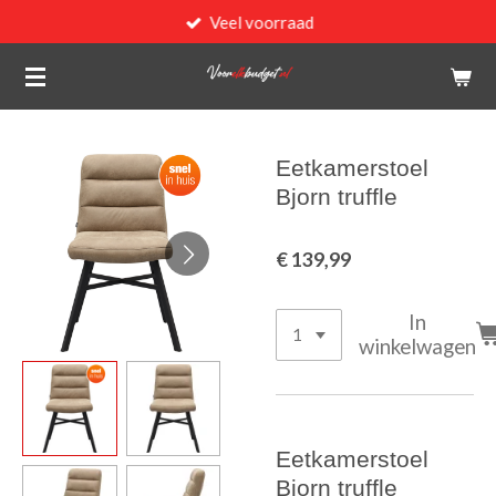
Veel voorraad
Ga
direct
naar
de
hoofdinhoud
Eetkamerstoel
Bjorn truffle
€ 139,99
In
winkelwagen
Eetkamerstoel
Bjorn truffle