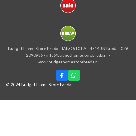
Budget Home Store Breda - IABC 5101 A - 4814RN Breda - 076
2090935 -
info@budgethomestorebreda.nl
-
www.budgethomestorebreda.nl
F
W
a
h
© 2024 Budget Home Store Breda
c
a
e
t
b
s
o
A
o
p
k
p