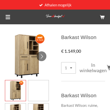
Afhalen mogelijk
Ga
direct
naar
de
hoofdinhoud
Barkast Wilson
€ 1.149,00
In
winkelwagen
Barkast Wilson
Barkast Wilson: ruime,