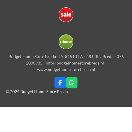
Budget Home Store Breda - IABC 5101 A - 4814RN Breda - 076
2090935 -
info@budgethomestorebreda.nl
-
www.budgethomestorebreda.nl
F
W
a
h
© 2024 Budget Home Store Breda
c
a
e
t
b
s
o
A
o
p
k
p