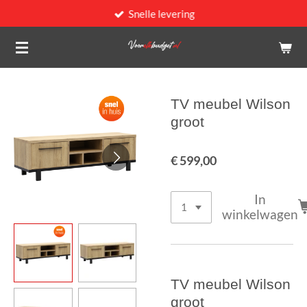
Snelle levering
Ga
direct
naar
de
hoofdinhoud
TV meubel Wilson
groot
€ 599,00
In
winkelwagen
TV meubel Wilson
groot