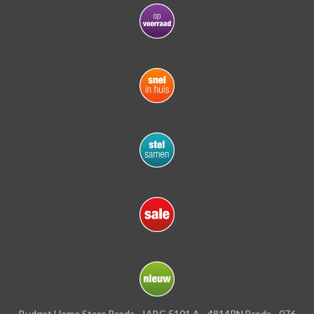
Budget Home Store Breda - IABC 5101 A - 4814RN Breda - 076