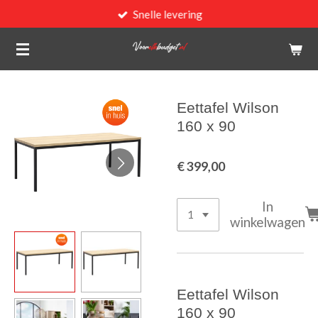
Snelle levering
Ga
direct
naar
de
hoofdinhoud
Eettafel Wilson
160 x 90
€ 399,00
In
winkelwagen
Eettafel Wilson
160 x 90