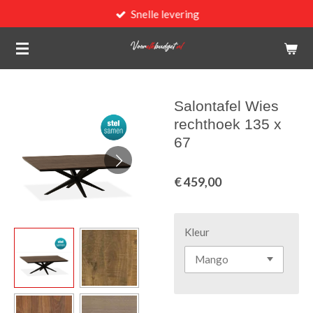
Snelle levering
Ga
direct
naar
de
hoofdinhoud
Salontafel Wies
rechthoek 135 x
67
€ 459,00
Kleur