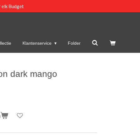
 elk Budget
lectie
Klantenservice
Folder
on dark mango
n