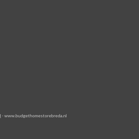
l
- www.budgethomestorebreda.nl