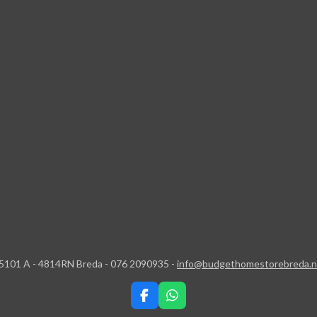
5101 A - 4814RN Breda - 076 2090935 -
info@budgethomestorebreda.n
F
W
a
h