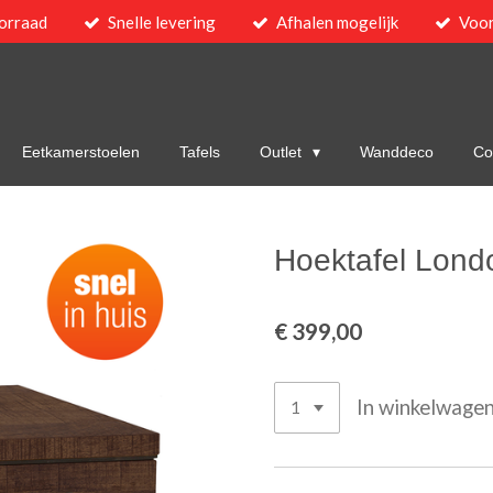
orraad
Snelle levering
Afhalen mogelijk
Voor
Eetkamerstoelen
Tafels
Outlet
Wanddeco
Col
Hoektafel Lond
€ 399,00
In winkelwage