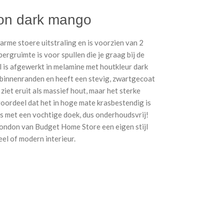
on dark mango
rme stoere uitstraling en is voorzien van 2
rgruimte is voor spullen die je graag bij de
l is afgewerkt in melamine met houtkleur dark
 binnenranden en heeft een stevig, zwartgecoat
ziet eruit als massief hout, maar het sterke
voordeel dat het in hoge mate krasbestendig is
is met een vochtige doek, dus onderhoudsvrij!
 London van Budget Home Store een eigen stijl
eel of modern interieur.