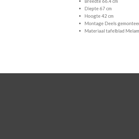
Breedte
66.4 cm
Diepte
67 cm
Hoogte
42 cm
Montage
Deels gemontee
Materiaal tafelblad
Melam