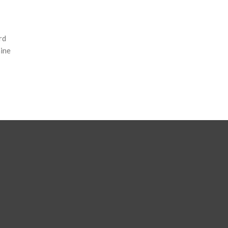
rd
ine