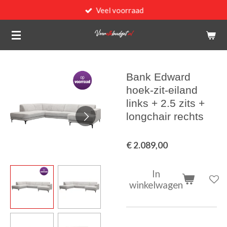
Veel voorraad
Ga
direct
naar
de
hoofdinhoud
Bank Edward
hoek-zit-eiland
links + 2.5 zits +
longchair rechts
€ 2.089,00
In
winkelwagen