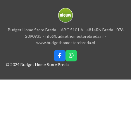
Budget Home Store Breda - IABC 5101 A - 4814RN Breda - 076
2090935 -
info@budgethomestorebreda.nl
-
www.budgethomestorebreda.nl
F
W
a
h
© 2024 Budget Home Store Breda
c
a
e
t
b
s
o
A
o
p
k
p