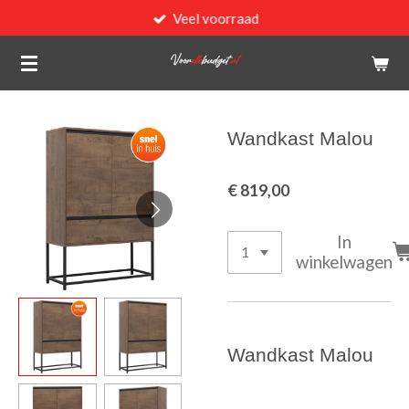
Veel voorraad
Ga
direct
naar
de
hoofdinhoud
Wandkast Malou
€ 819,00
In
winkelwagen
Wandkast Malou